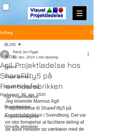
Indlæg
BLOG
René Jon Figgé
BLOG
10. dec. 2019
1 min læsning
Agil Projektledelse hos
Teams
ShareFifty5 på
Visuel ledelse
Fremtidsfabrikken
Visuel Planlægning
Opdateret:
30. apr. 2020
Agil Projektledelse
Jeg leverede Mannaz Agil 
Projektledelse
Projektledelse til ShareFifty5 på 
Fremtidsfabrikken i Svendborg. Det var 
Projektovertagelse
en stor fornøjelse at facilitere deling af 
Virtuelle aktiviteter
de agile metoder og værktøjer med de 