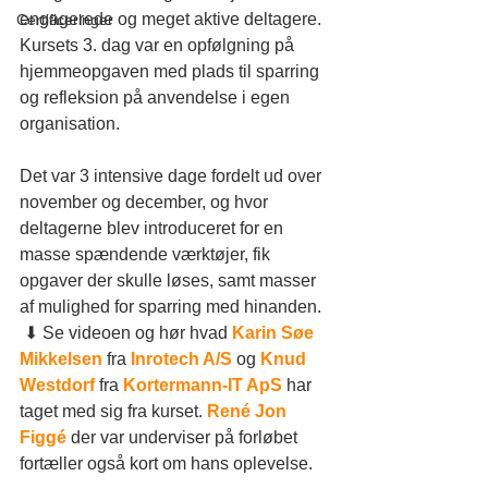
engagerede og meget aktive deltagere. 
Certificeringer
Kursets 3. dag var en opfølgning på 
hjemmeopgaven med plads til sparring 
og refleksion på anvendelse i egen 
organisation.
Det var 3 intensive dage fordelt ud over 
november og december, og hvor 
deltagerne blev introduceret for en 
masse spændende værktøjer, fik 
opgaver der skulle løses, samt masser 
af mulighed for sparring med hinanden. 
 ⬇ Se videoen og hør hvad 
Karin Søe 
Mikkelsen
 fra 
Inrotech A/S
 og 
Knud 
Westdorf
 fra 
Kortermann-IT ApS
 har 
taget med sig fra kurset. 
René Jon 
Figgé
 der var underviser på forløbet 
fortæller også kort om hans oplevelse.