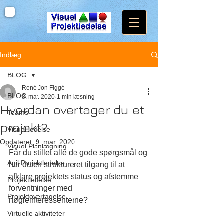
Indlæg
BLOG
René Jon Figgé
BLOG
8. mar. 2020
1 min læsning
Hvordan overtager du et
Teams
projekt?
Visuel ledelse
Opdateret:
9. mar. 2020
Visuel Planlægning
Får du stillet alle de gode spørgsmål og 
Agil Projektledelse
har du en struktureret tilgang til at 
afklare projektets status og afstemme 
Projektledelse
forventninger med 
Projektovertagelse
nøgleinteressenterne?   
Virtuelle aktiviteter